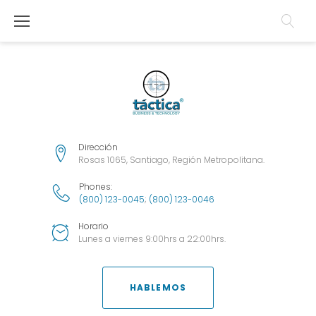
S
a
l
t
a
r
Dirección
a
Rosas 1065, Santiago, Región Metropolitana.
l
Phones:
(800) 123-0045
;
(800) 123-0046
c
o
Horario
Lunes a viernes 9:00hrs a 22:00hrs.
n
t
HABLEMOS
e